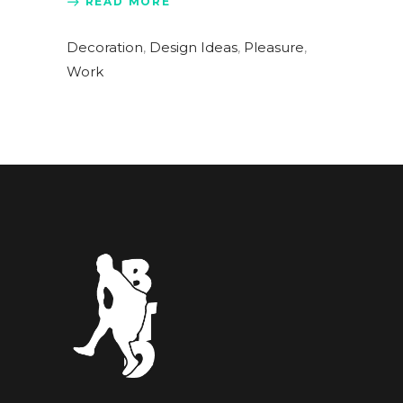
READ MORE
Decoration
,
Design Ideas
,
Pleasure
,
Work