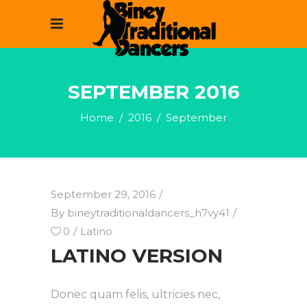
SEPTEMBER 2016
Home
/
2016
/
September
September 29, 2016
By
bineytraditionaldancers_h7vy41
0
Latino
LATINO VERSION
Donec quam felis, ultricies nec,