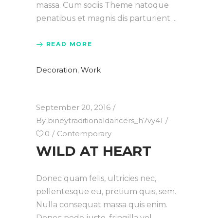
massa. Cum sociis Theme natoque
penatibus et magnis dis parturient
READ MORE
Decoration
,
Work
September 20, 2016
By
bineytraditionaldancers_h7vy41
0
Contemporary
WILD AT HEART
Donec quam felis, ultricies nec,
pellentesque eu, pretium quis, sem.
Nulla consequat massa quis enim.
Donec pede justo, fringilla vel,